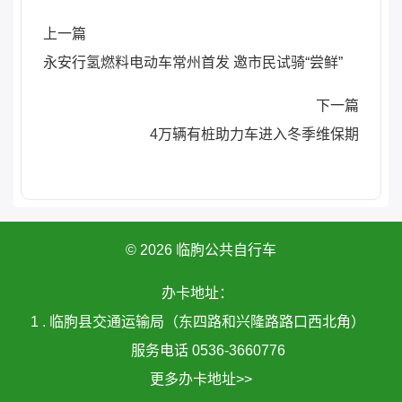
上一篇
永安行氢燃料电动车常州首发 邀市民试骑“尝鲜”
下一篇
4万辆有桩助力车进入冬季维保期
© 2026 临朐公共自行车
办卡地址：
1 . 临朐县交通运输局（东四路和兴隆路路口西北角）
服务电话 0536-3660776
更多办卡地址>>