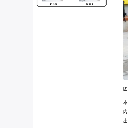
图
本
内
出