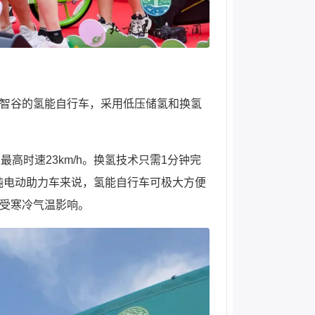
智谷的氢能自行车，采用低压储氢和换氢
高时速23km/h。换氢技术只需1分钟完
的纯电动助力车来说，氢能自行车可极大方便
受寒冷气温影响。