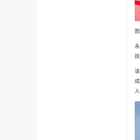
图
永
技
该
成
人